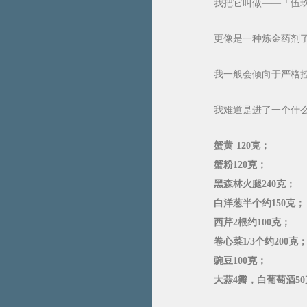
我把它叫做——「伍
更像是一种炼金药剂
我一般会倾向于严格
我难道是进了一个什
蟹黄 120克；
蟹粉120克；
黑森林火腿240克；
白洋葱半个约150克；
西芹2根约100克；
卷心菜1/3个约200克
豌豆100克；
大蒜4瓣，白葡萄酒5