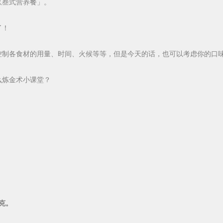
玖叁式营养餐」。
了！
控制各食材的用量、时间、火候等等，但是今天的话，也可以考虑你的口
么炼金术小课堂？
；
0克。