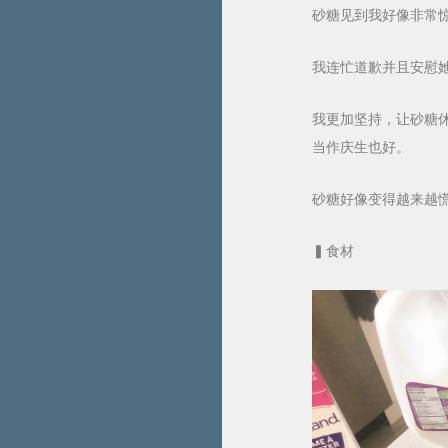
砂糖见到我好像非常
我连忙道歉并且安慰
我更加坚持，让砂糖
当作庆生也好。
砂糖好像变得越来越
▍食材