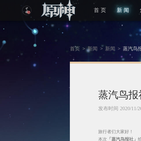
首 页
新 闻
首页
>
新闻
>
新闻
>
蒸汽鸟报
蒸汽鸟报
发布时间 2020/11/2
旅行者们大家好！
本次
「蒸汽鸟报社」