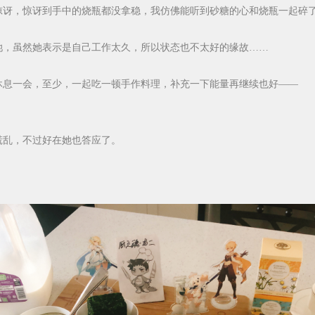
惊讶，惊讶到手中的烧瓶都没拿稳，我仿佛能听到砂糖的心和烧瓶一起碎
她，虽然她表示是自己工作太久，所以状态也不太好的缘故……
休息一会，至少，一起吃一顿手作料理，补充一下能量再继续也好——
慌乱，不过好在她也答应了。