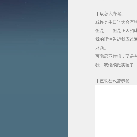
▍该怎么办呢。
或许是生日当天会有
但是……但是正因如
我的理性告诉我应该
麻烦。
可我忍不住想，要是
我，我继续做实验了
▍伍玖叁式营养餐