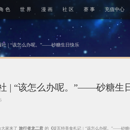
角 色
世 界
漫 画
社 区
赛 事
充值中心
社 | “该怎么办呢。”——砂糖生日快乐
社 | “该怎么办呢。”——砂糖生
6
给大家来了
旅行者龙二君
的
《
提瓦特美食札记 | “该怎么办呢。”——砂